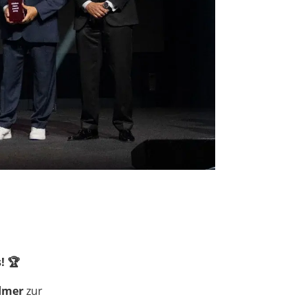
! 🏆
dmer
zur