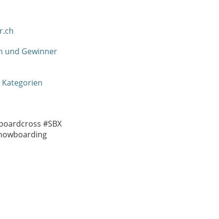
r.ch
en und Gewinner
 Kategorien
oardcross #SBX
Snowboarding