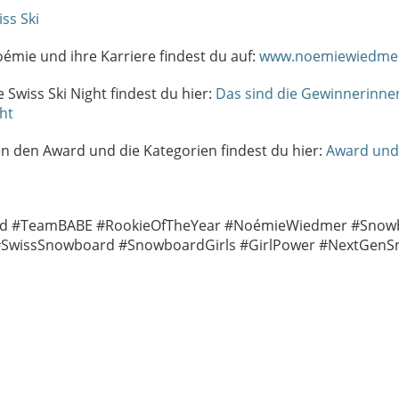
i
ss Ski
mie und ihre Karriere findest du auf:
www.noemiewiedme
 Swiss Ski Night findest du hier:
Das sind die Gewinnerinn
ght
n den Award und die Kategorien findest du hier:
Award und
d #TeamBABE #RookieOfTheYear #NoémieWiedmer #Snowb
 #SwissSnowboard #SnowboardGirls #GirlPower #NextGen