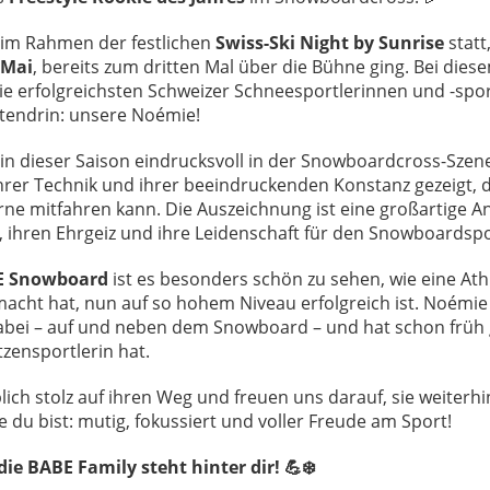
 im Rahmen der festlichen
Swiss-Ski Night by Sunrise
statt
 Mai
, bereits zum dritten Mal über die Bühne ging. Bei die
e erfolgreichsten Schweizer Schneesportlerinnen und -spor
ttendrin: unsere Noémie!
 in dieser Saison eindrucksvoll in der Snowboardcross-Sze
hrer Technik und ihrer beeindruckenden Konstanz gezeigt, d
ne mitfahren kann. Die Auszeichnung ist eine großartige 
t, ihren Ehrgeiz und ihre Leidenschaft für den Snowboardspo
E Snowboard
ist es besonders schön zu sehen, wie eine Athl
acht hat, nun auf so hohem Niveau erfolgreich ist. Noémie 
abei – auf und neben dem Snowboard – und hat schon früh g
tzensportlerin hat.
lich stolz auf ihren Weg und freuen uns darauf, sie weiterhi
e du bist: mutig, fokussiert und voller Freude am Sport!
ie BABE Family steht hinter dir! 💪❄️