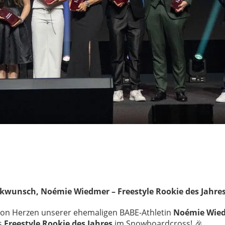
kwunsch, Noémie Wiedmer – Freestyle Rookie des Jahres
 von Herzen unserer ehemaligen BABE-Athletin
Noémie Wie
s
Freestyle Rookie des Jahres
im Snowboardcross! 🎉