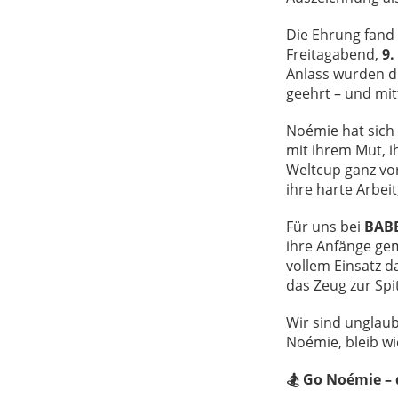
Die Ehrung fand
Freitagabend,
9.
Anlass wurden di
geehrt – und mi
Noémie hat sich
mit ihrem Mut, i
Weltcup ganz vor
ihre harte Arbei
Für uns bei
BAB
ihre Anfänge gem
vollem Einsatz d
das Zeug zur Spi
Wir sind unglaub
Noémie, bleib wi
🏂 Go Noémie – d