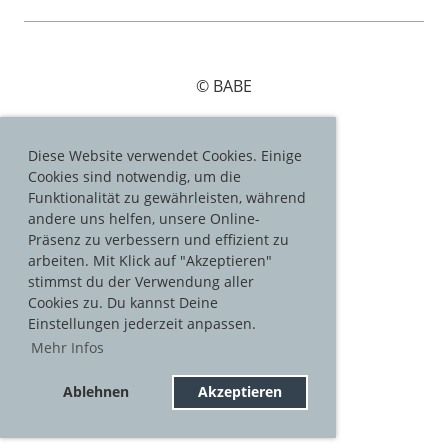
© BABE
Diese Website verwendet Cookies. Einige
Cookies sind notwendig, um die
Impressum
Funktionalität zu gewährleisten, während
andere uns helfen, unsere Online-
Datenschutz
Präsenz zu verbessern und effizient zu
arbeiten. Mit Klick auf "Akzeptieren"
stimmst du der Verwendung aller
Cookies zu. Du kannst Deine
Folge uns:
Einstellungen jederzeit anpassen.
Mehr Infos
Ablehnen
Akzeptieren