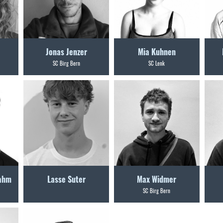
Jonas Jenzer
Mia Kuhnen
SC Birg Bern
SC Lenk
rahm
Lasse Suter
Max Widmer
SC Birg Bern