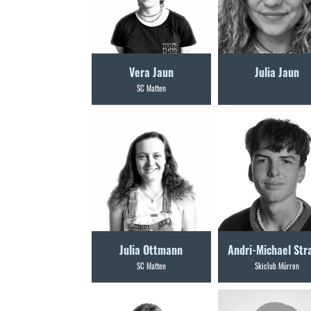
Vera Jaun
Julia Jaun
SC Matten
Julia Ottmann
Andri-Michael St
SC Matten
Skiclub Mürren