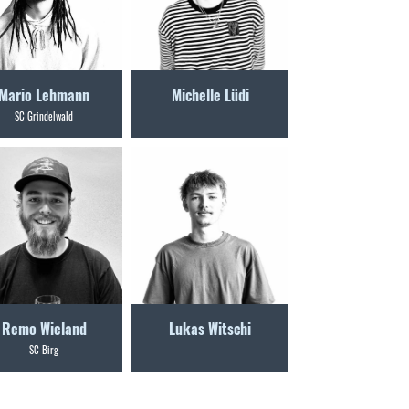
Mario Lehmann
Michelle Lüdi
SC Grindelwald
Remo Wieland
Lukas Witschi
SC Birg