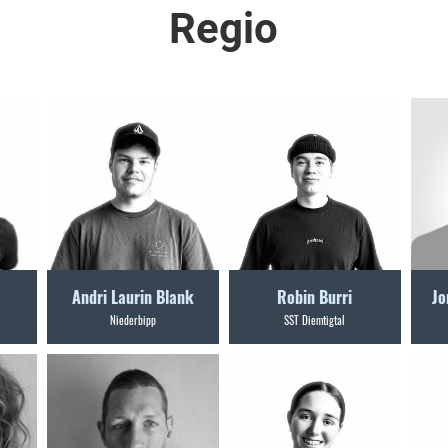
Regio
Andri Laurin Blank
Robin Burri
Jo
Niederbipp
SST Diemtigtal