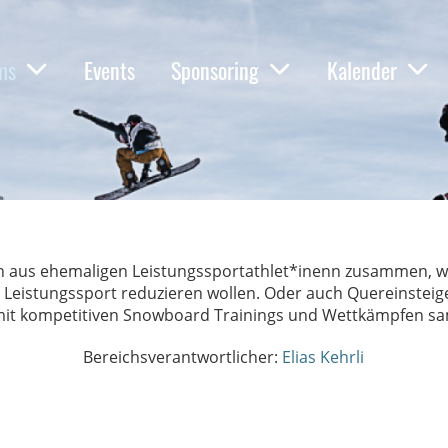
ms
Events
Sponsoring
Kalender
ch aus ehemaligen Leistungssportathlet*inenn zusammen, w
en Leistungssport reduzieren wollen. Oder auch Quereinstei
mit kompetitiven Snowboard Trainings und Wettkämpfen sa
Bereichsverantwortlicher:
Elias Kehrli