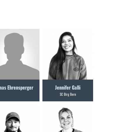
nas Ehrensperger
Jennifer Galli
SC Birg Bern